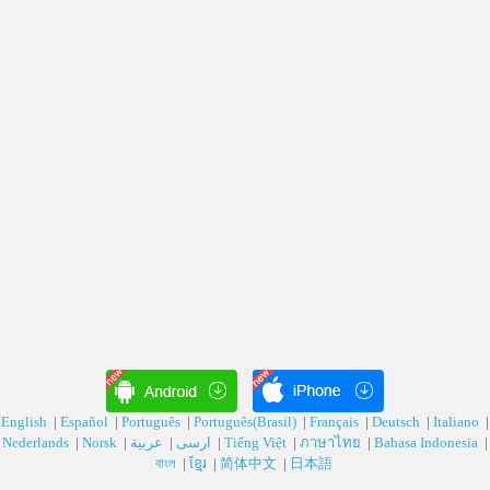
English
|
Español
|
Português
|
Português(Brasil)
|
Français
|
Deutsch‎
|
Italiano
|
Nederlands
|
Norsk
|
عربية‎
|
ارسی‎
|
Tiếng Việt
|
ภาษาไทย
|
Bahasa Indonesia
|
বাংল
|
ខ្មែរ
|
简体中文
|
日本語